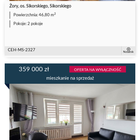
Żory, os. Sikorskiego, Sikorskiego
2
Powierzchnia:
46,80 m
Pokoje:
2 pokoje
CEH-MS-2327
Notatnik
359 000 zł
OFERTA NA WYŁĄCZNOŚĆ
mieszkanie na sprzedaż