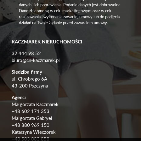
danych i ich poprawiania. Podanie danych jest dobrowolne.
Dane zbierane są w celu marketingowym oraz w celu
realizowania i wykonania zawartej umowy lub do podjęcia
działań na Twoje żądanie przed zawarciem umowy.
KACZMAREK NIERUCHOMOŚCI
32 444 98 52
biuro@cn-kaczmarek.pl
Siedziba firmy
ul. Chrobrego 6A
43-200 Pszczyna
Agenci
Małgorzata Kaczmarek
+48
602 171 353
Małgorzata Gabryel
+
48 880 969 150
Katarzyna Wieczorek
+48 503 083 858