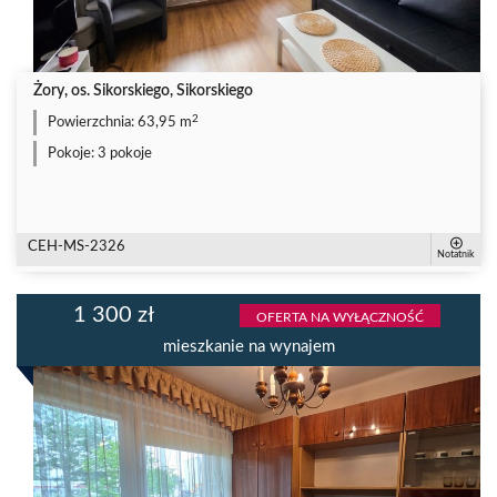
Żory, os. Sikorskiego, Sikorskiego
2
Powierzchnia:
63,95 m
Pokoje:
3 pokoje
CEH-MS-2326
Notatnik
1 300 zł
OFERTA NA WYŁĄCZNOŚĆ
mieszkanie na wynajem