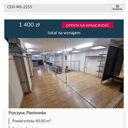
CEH-MS-2255
Notatnik
1 400 zł
OFERTA NA WYŁĄCZNOŚĆ
lokal na wynajem
Pszczyna, Piastowska
2
Powierzchnia:
40,00 m