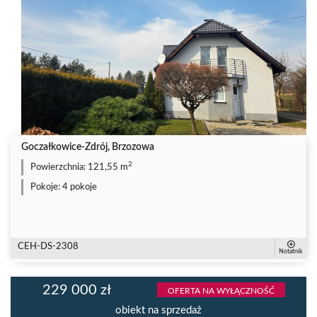
Goczałkowice-Zdrój, Brzozowa
2
Powierzchnia:
121,55 m
Pokoje:
4 pokoje
CEH-DS-2308
Notatnik
229 000 zł
OFERTA NA WYŁĄCZNOŚĆ
obiekt na sprzedaż