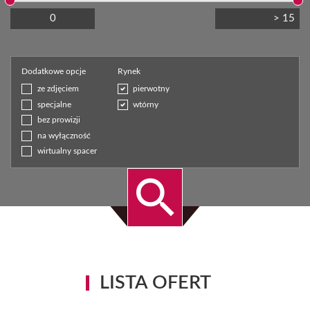
Dodatkowe opcje
Rynek
ze zdjęciem
pierwotny
specjalne
wtórny
bez prowizji
na wyłączność
wirtualny spacer
LISTA OFERT