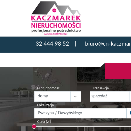
32 444 98 52
biuro@cn-kaczmar
Nieruchomość
Transakcja
Lokalizacja
Cena [zł]