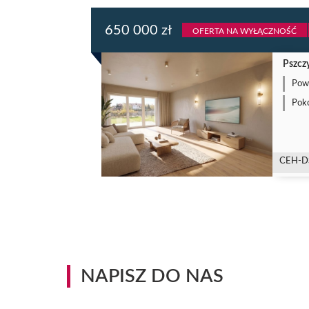
650 000 zł
OFERTA NA WYŁĄCZNOŚĆ
Pszcz
Powi
Poko
CEH-D
NAPISZ DO NAS