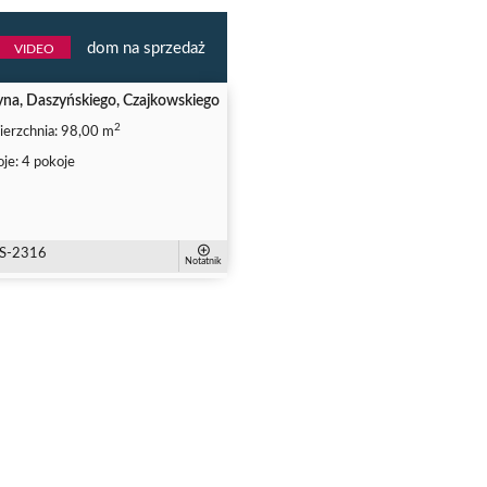
dom na sprzedaż
VIDEO
yna, Daszyńskiego, Czajkowskiego
2
erzchnia:
98,00 m
je:
4 pokoje
S-2316
Notatnik