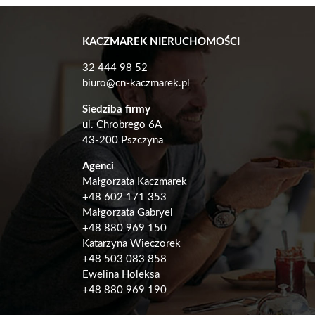
KACZMAREK NIERUCHOMOŚCI
32 444 98 52
biuro@cn-kaczmarek.pl
Siedziba firmy
ul. Chrobrego 6A
43-200 Pszczyna
Agenci
Małgorzata Kaczmarek
+48
602 171 353
Małgorzata Gabryel
+
48 880 969 150
Katarzyna Wieczorek
+48 503 083 858
Ewelina Holeksa
+48 880 969 190