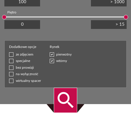
Piętro
Dodatkowe opcje
Rynek
ze zdjęciem
pierwotny
specjalne
wtórny
bez prowizji
na wyłączność
wirtualny spacer