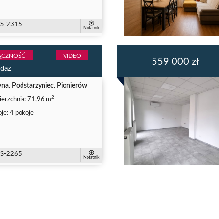
S-2315
Notatnik
ĄCZNOŚĆ
VIDEO
559 000 zł
edaż
na, Podstarzyniec, Pionierów
2
erzchnia:
71,96 m
je:
4 pokoje
S-2265
Notatnik