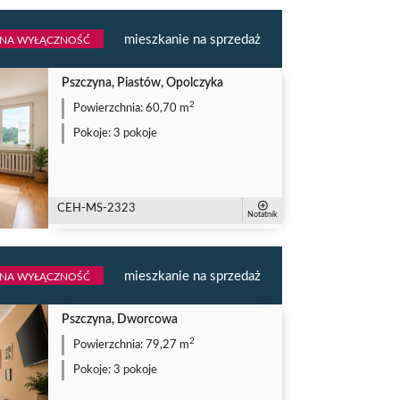
mieszkanie na sprzedaż
 NA WYŁĄCZNOŚĆ
Pszczyna, Piastów, Opolczyka
2
Powierzchnia:
60,70 m
Pokoje:
3 pokoje
CEH-MS-2323
Notatnik
mieszkanie na sprzedaż
 NA WYŁĄCZNOŚĆ
Pszczyna, Dworcowa
2
Powierzchnia:
79,27 m
Pokoje:
3 pokoje