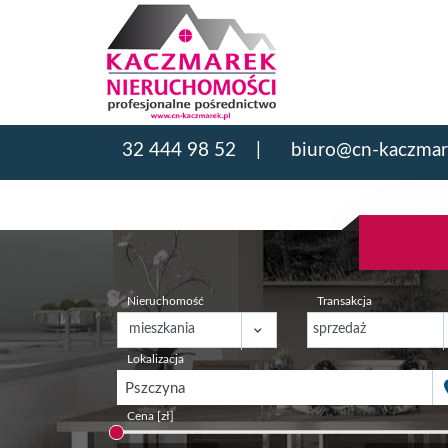
32 444 98 52
biuro@cn-kaczmar
Nieruchomość
Transakcja
Lokalizacja
Pszczyna
Cena [zł]