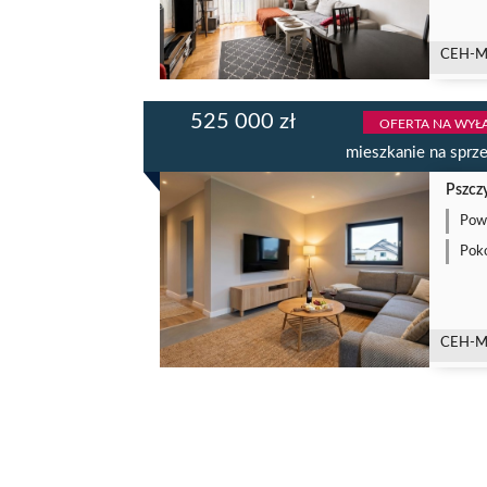
CEH-M
525 000 zł
OFERTA NA WYŁ
mieszkanie na sprz
Pszczy
Powi
Poko
CEH-M