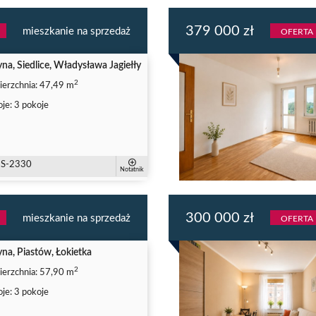
379 000 zł
mieszkanie na sprzedaż
OFERTA
na, Siedlice, Władysława Jagiełły
2
erzchnia:
47,49 m
je:
3 pokoje
S-2330
Notatnik
300 000 zł
mieszkanie na sprzedaż
OFERTA
na, Piastów, Łokietka
2
erzchnia:
57,90 m
je:
3 pokoje