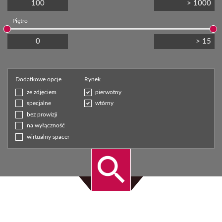
Piętro
Dodatkowe opcje
Rynek
ze zdjęciem
pierwotny
specjalne
wtórny
bez prowizji
na wyłączność
wirtualny spacer