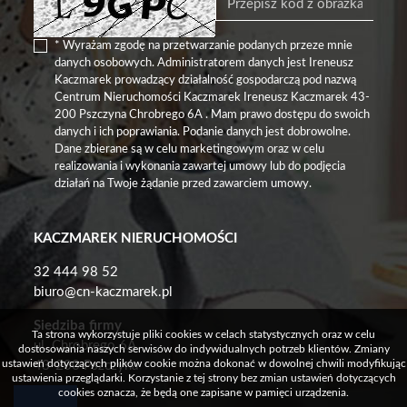
* Wyrażam zgodę na przetwarzanie podanych przeze mnie
danych osobowych. Administratorem danych jest Ireneusz
Kaczmarek prowadzący działalność gospodarczą pod nazwą
Centrum Nieruchomości Kaczmarek Ireneusz Kaczmarek 43-
200 Pszczyna Chrobrego 6A . Mam prawo dostępu do swoich
danych i ich poprawiania. Podanie danych jest dobrowolne.
Dane zbierane są w celu marketingowym oraz w celu
realizowania i wykonania zawartej umowy lub do podjęcia
działań na Twoje żądanie przed zawarciem umowy.
KACZMAREK NIERUCHOMOŚCI
32 444 98 52
biuro@cn-kaczmarek.pl
Siedziba firmy
Ta strona wykorzystuje pliki cookies w celach statystycznych oraz w celu
ul. Chrobrego 6A
dostosowania naszych serwisów do indywidualnych potrzeb klientów. Zmiany
ustawień dotyczących plików cookie można dokonać w dowolnej chwili modyfikując
43-200 Pszczyna
ustawienia przeglądarki. Korzystanie z tej strony bez zmian ustawień dotyczących
cookies oznacza, że będą one zapisane w pamięci urządzenia.
Agenci