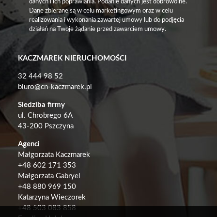
danych i ich poprawiania. Podanie danych jest dobrowolne.
Dane zbierane są w celu marketingowym oraz w celu
realizowania i wykonania zawartej umowy lub do podjęcia
działań na Twoje żądanie przed zawarciem umowy.
KACZMAREK NIERUCHOMOŚCI
32 444 98 52
biuro@cn-kaczmarek.pl
Siedziba firmy
ul. Chrobrego 6A
43-200 Pszczyna
Agenci
Małgorzata Kaczmarek
+48
602 171 353
Małgorzata Gabryel
+
48 880 969 150
Katarzyna Wieczorek
+48 503 083 858