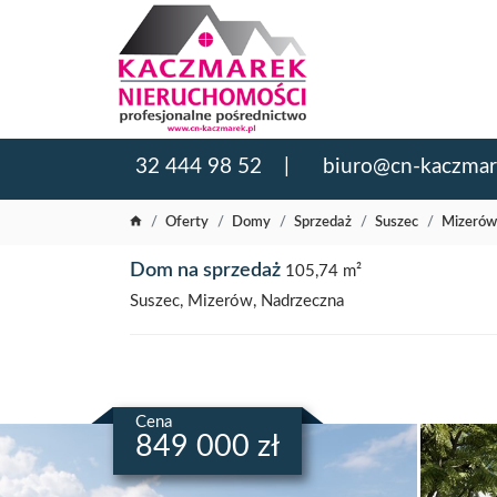
32 444 98 52
biuro@cn-kaczmar
Oferty
Domy
Sprzedaż
Suszec
Mizerów
Dom na sprzedaż
105,74 m²
Suszec, Mizerów, Nadrzeczna
Cena
849 000 zł