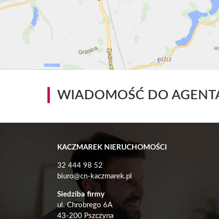
WIADOMOŚĆ DO AGENT
KACZMAREK NIERUCHOMOŚCI
32 444 98 52
biuro@cn-kaczmarek.pl
Siedziba firmy
ul. Chrobrego 6A
43-200 Pszczyna