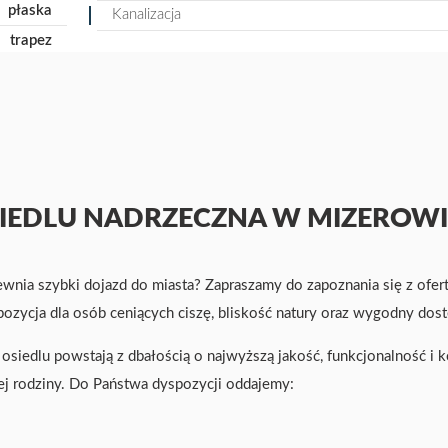
płaska
Kanalizacja
trapez
EDLU NADRZECZNA W MIZEROWIE
apewnia szybki dojazd do miasta? Zapraszamy do zapoznania się z o
zycja dla osób ceniących ciszę, bliskość natury oraz wygodny dostę
siedlu powstają z dbałością o najwyższą jakość, funkcjonalność i
j rodziny. Do Państwa dyspozycji oddajemy: