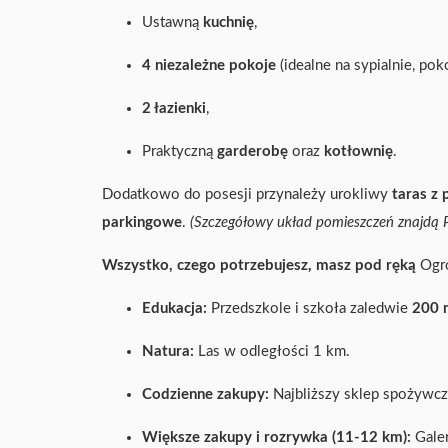
Ustawną
kuchnię
,
4 niezależne pokoje
(idealne na sypialnie, pok
2 łazienki
,
Praktyczną
garderobę
oraz
kotłownię
.
Dodatkowo do posesji przynależy urokliwy
taras z
parkingowe
.
(Szczegółowy układ pomieszczeń znajdą Pa
Wszystko, czego potrzebujesz, masz pod ręką
Ogro
Edukacja:
Przedszkole i szkoła zaledwie
200 
Natura:
Las w odległości 1 km.
Codzienne zakupy:
Najbliższy sklep spożywcz
Większe zakupy i rozrywka (11-12 km):
Galer