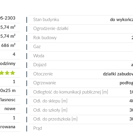
S-2303
Stan budynku
do wykońc
5,74 m²
Ogrodzenie działki
5,74 m²
Rok budowy
686 m²
Gaz
4
Woda
odzinny
Dojazd
Otoczenie
działki zabud
1
Ogrzewanie
podło
0x25 m
Odległość do komunikacji publicznej [m]
1
lasnosc
Odl. do sklepu [m]
4
nowe
Odl. do szkoły [m]
3
1
Odl. do przedszkola [m]
3
arowana
Prąd