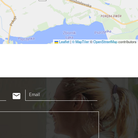
Leaflet
|
© MapTiler
©
OpenStreetMap
contributors