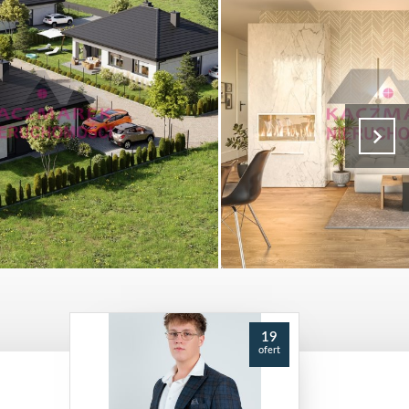
19
ofert