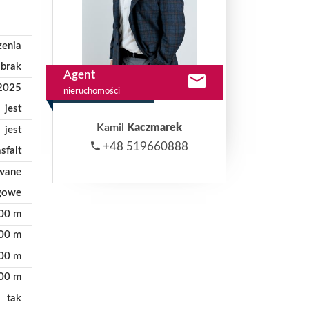
zenia
brak
Agent
2025
nieruchomości
jest
Kamil
Kaczmarek
jest
+48 519660888
asfalt
owane
gowe
00 m
00 m
00 m
00 m
tak