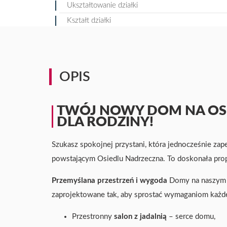
Ukształtowanie działki
Kształt działki
OPIS
TWÓJ NOWY DOM NA OSI
DLA RODZINY!
Szukasz spokojnej przystani, która jednocześnie z
powstającym Osiedlu Nadrzeczna. To doskonała propo
Przemyślana przestrzeń i wygoda
Domy na naszym o
zaprojektowane tak, aby sprostać wymaganiom każde
Przestronny
salon z jadalnią
– serce domu,