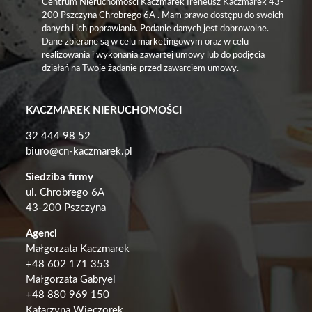
Centrum Nieruchomości Kaczmarek Ireneusz Kaczmarek 43-
200 Pszczyna Chrobrego 6A . Mam prawo dostępu do swoich
danych i ich poprawiania. Podanie danych jest dobrowolne.
Dane zbierane są w celu marketingowym oraz w celu
realizowania i wykonania zawartej umowy lub do podjęcia
działań na Twoje żądanie przed zawarciem umowy.
KACZMAREK NIERUCHOMOŚCI
32 444 98 52
biuro@cn-kaczmarek.pl
Siedziba firmy
ul. Chrobrego 6A
43-200 Pszczyna
Agenci
Małgorzata Kaczmarek
+48
602 171 353
Małgorzata Gabryel
+
48 880 969 150
Katarzyna Wieczorek