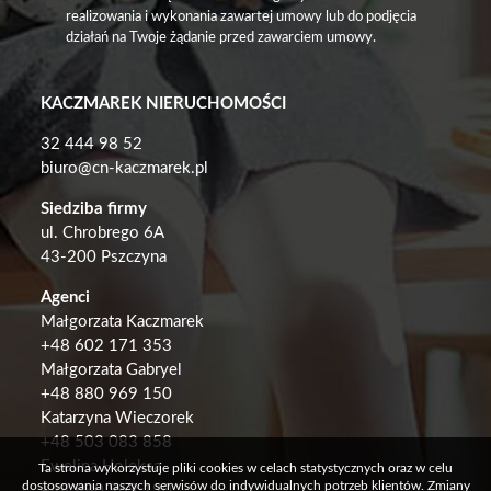
realizowania i wykonania zawartej umowy lub do podjęcia
działań na Twoje żądanie przed zawarciem umowy.
KACZMAREK NIERUCHOMOŚCI
32 444 98 52
biuro@cn-kaczmarek.pl
Siedziba firmy
ul. Chrobrego 6A
43-200 Pszczyna
Agenci
Małgorzata Kaczmarek
+48
602 171 353
Małgorzata Gabryel
+
48 880 969 150
Katarzyna Wieczorek
+48 503 083 858
Ewelina Holeksa
Ta strona wykorzystuje pliki cookies w celach statystycznych oraz w celu
dostosowania naszych serwisów do indywidualnych potrzeb klientów. Zmiany
+48 880 969 190