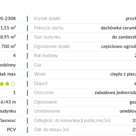
S-2308
Kształt działki
pros
1,55 m²
Pokrycie dachu
dachówka ceram
8,95 m²
Stan budynku
do zamiesz
700 m²
Ogrodzenie działki
częściowo ogro
4
Rok budowy
odzinny
Gaz
tak max
Woda
ciepła z pie
Dojazd
1
Otoczenie
zabudowa jednorod
16/43 m
Ogrzewanie
ga
budynku
Umeblowanie
umeblo
lasnosc
Odległość do komunikacji publicznej [m]
3
PCV
Odl. do sklepu [m]
2