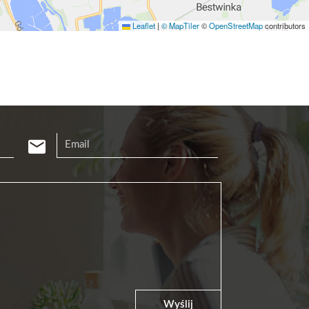
Leaflet
|
© MapTiler
©
OpenStreetMap
contributors
Wyślij