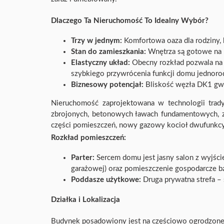
Dlaczego Ta Nieruchomość To Idealny Wybór?
Trzy w jednym:
Komfortowa oaza dla rodziny, 
Stan do zamieszkania:
Wnętrza są gotowe na p
Elastyczny układ:
Obecny rozkład pozwala na n
szybkiego przywrócenia funkcji domu jednor
Biznesowy potencjał:
Bliskość węzła DK1 gwar
Nieruchomość zaprojektowana w technologii trad
zbrojonych, betonowych ławach fundamentowych
części pomieszczeń, nowy gazowy kocioł dwufunkc
Rozkład pomieszczeń:
Parter:
Sercem domu jest jasny salon z wyjście
garażowej) oraz pomieszczenie gospodarcze b
Poddasze użytkowe:
Druga prywatna strefa – s
Działka i Lokalizacja
Budynek posadowiony jest na częściowo ogrodzonej,