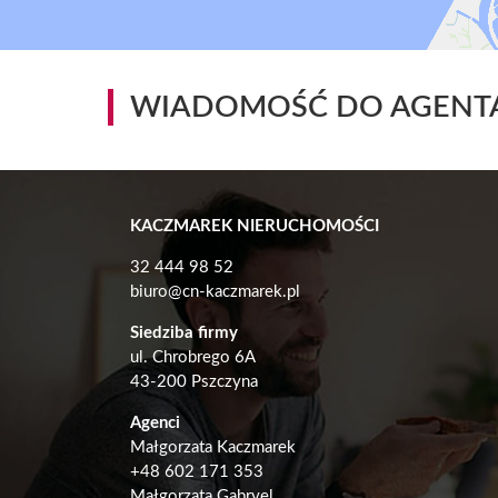
WIADOMOŚĆ DO AGENT
KACZMAREK NIERUCHOMOŚCI
32 444 98 52
biuro@cn-kaczmarek.pl
Siedziba firmy
ul. Chrobrego 6A
43-200 Pszczyna
Agenci
Małgorzata Kaczmarek
+48
602 171 353
Małgorzata Gabryel