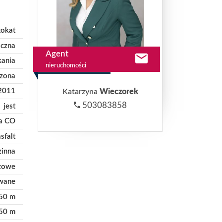
tokat
iczna
Agent
kania
nieruchomości
dzona
2011
Katarzyna
Wieczorek
503083858
jest
ca CO
asfalt
zinna
zowe
wane
50 m
50 m