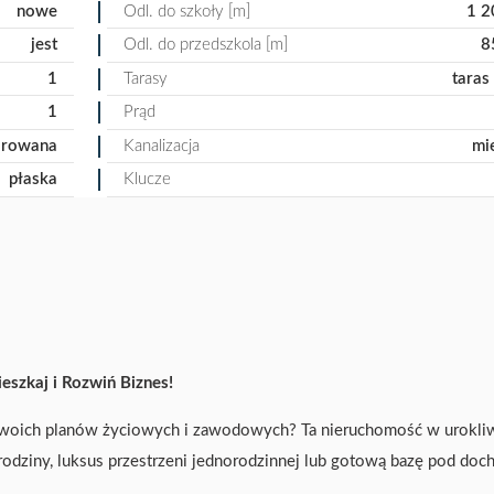
nowe
Odl. do szkoły [m]
1 2
jest
Odl. do przedszkola [m]
8
1
Tarasy
taras
1
Prąd
arowana
Kanalizacja
mi
płaska
Klucze
zkaj i Rozwiń Biznes!
o Twoich planów życiowych i zawodowych? Ta nieruchomość w urokliw
rodziny, luksus przestrzeni jednorodzinnej lub gotową bazę pod do