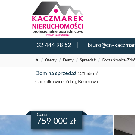
32 444 98 52
biuro@cn-kaczmar
Oferty
Domy
Sprzedaż
Goczałkowice-Zdró
Dom na sprzedaż
121,55 m²
Goczałkowice-Zdrój, Brzozowa
Cena
759 000 zł