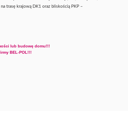
na trasę krajową DK1 oraz bliskością PKP –
ości lub budowę domu!!!
firmy BEL-POL!!!