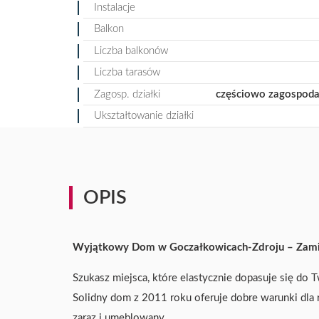
Instalacje
Balkon
Liczba balkonów
Liczba tarasów
Zagosp. działki
częściowo zagospod
Ukształtowanie działki
OPIS
Wyjątkowy Dom w Goczałkowicach-Zdroju – Zamies
Szukasz miejsca, które elastycznie dopasuje się d
Solidny dom z 2011 roku oferuje dobre warunki dla 
zaraz i umeblowany.