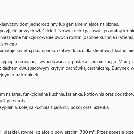
klasyczny dom jednorodzinny lub genialne miejsce na biznes.
rzyjęcie nowych właścicieli. Nowy kocioł gazowy i przytulny komi
iezależne funkcjonowanie dwóch rodzin (osobne kuchnie i łazienki 
odzinnego
antuje świetną dostępność i łatwy dojazd dla klientów. Idealne miej
ycyjnej murowanej, wybudowana z pustaka ceramicznego Max gr
, z dachem dwuspadowym krytym dachówką ceramiczną. Budynek 
yjnym oraz kominek.
m na taras, funkcjonalna kuchnia, łazienka, kotłownia oraz dodatkow
ądź garderoba
ypialnia, kolejna kuchnia z jadalnią, pokój oraz łazienka.
 płaskiej, równej działce o powierzchni
700 m²
. Przez posesję prz