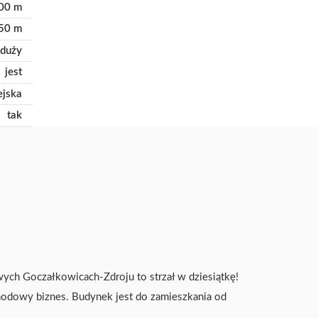
00 m
50 m
 duży
jest
ejska
tak
ych Goczałkowicach-Zdroju to strzał w dziesiątkę!
chodowy biznes. Budynek jest do zamieszkania od