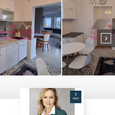
7
ofert