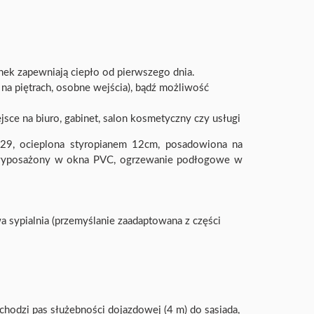
nek zapewniają ciepło od pierwszego dnia.
na piętrach, osobne wejścia), bądź możliwość
sce na biuro, gabinet, salon kosmetyczny czy usługi
.29, ocieplona styropianem 12cm, posadowiona na
wyposażony w okna PVC, ogrzewanie podłogowe w
a sypialnia (przemyślanie zaadaptowana z części
echodzi pas służebności dojazdowej (4 m) do sąsiada,